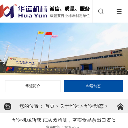
网
站
首
导
页
砂
航
磨
乳
机
化
乳
泵
化
分
华运简介
华运动态
机
散
新
您的位置：
首页
>
关于华运
>
华运动态
>
机
材
关
华运机械斩获 FDA 双检测，夯实食品泵出口资质
发布时间：2026-06-06