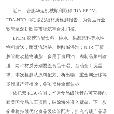
料
于
联
近日，合肥华运机械顺利取得FDA-EPDM、
设
华
系
各
FDA-NBR 两项食品级材质检测报告，为食品行业
软管泵深耕欧美市场筑牢合规门槛。
备
运
我
分
EPDM 胶管适配饮料、纯水、果蔬浆料等水性
English
们
网
物料输送，耐蒸汽消杀、耐酸碱浸泡；NBR 丁腈
中
胶管耐动植物油脂，多用于食用油、肉制品浆料输
文
站
送，两种材质分别覆盖食品干湿、含油全工况需
求。本次检测从原料配方、析出物、重金属迁移等
多维度严苛核验，各项指标全部达标。
依托双 FDA 检测，华运食品级软管泵可直接配
套美国食品加工项目，破除海外准入壁垒。下一步
企业将持续优化食品级软管配方，扩充合规产品谱